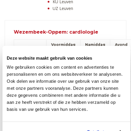
KU Leuven
UZ Leuven
Wezembeek-Oppem: cardiologie
Voormiddag
Namiddag
Avond
Maandag
Deze website maakt gebruik van cookies
Dinsdag
We gebruiken cookies om content en advertenties te
personaliseren en om ons websiteverkeer te analyseren.
Woensdag
Ook delen we informatie over uw gebruik van onze site
Donderdag
met onze partners vooranalyse. Deze partners kunnen
deze gegevens combineren met andere informatie die u
Vrijdag
aan ze heeft verstrekt of die ze hebben verzameld op
Zaterdag
basis van uw gebruik van hun services.
Online afspraak maken