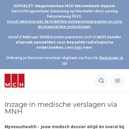
❗OPGELET: Wegenwerken MCH Wezembeek-Oppem
Eenrichtingsverkeer Steenweg op Mechelen door aanleg
fietssnelweg FR20.
Houd rekening met de tijdelijke verkeersmaatregelen en volg
de plaatselijke omleidingen
.
Vanaf
2 februari 2026
kunnen patiënten zich in
MCH
zonder
afspraak aanmelden voor bepaalde radiologische
onderzoeken.
Lees
hier
meer.
Ontvang je facturen voortaan digitaal via Doccle.
Registreer je
nu
Inzage in medische verslagen via
MNH
Mynexuzhealth -
Jouw medisch dossier altijd én overal bij