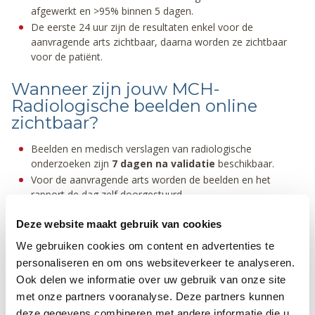
afgewerkt en >95% binnen 5 dagen.
De eerste 24 uur zijn de resultaten enkel voor de
aanvragende arts zichtbaar, daarna worden ze zichtbaar
voor de patiënt.
Wanneer zijn jouw MCH-
Radiologische beelden online
zichtbaar?
Beelden en medisch verslagen van radiologische
onderzoeken zijn
7 dagen na validatie
beschikbaar.
Voor de aanvragende arts worden de beelden en het
rapport de dag zelf doorgestuurd.
Bij een
screeningsmammografie
,in het kader van een
Deze website maakt gebruik van cookies
bevolkingsonderzoek borstkanker, gaan de resultaten eerst
naar UZ Leuven voor een tweede lezing. Het resultaat is
We gebruiken cookies om content en advertenties te
beschikbaar na ongeveer
3 weken.
personaliseren en om ons websiteverkeer te analyseren.
Ook delen we informatie over uw gebruik van onze site
Wanneer zijn jouw MCH-verslagen
met onze partners vooranalyse. Deze partners kunnen
online zichtbaar?
deze gegevens combineren met andere informatie die u