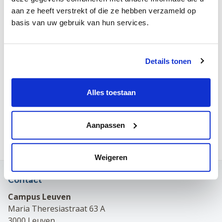
Voor de huisarts is het verslag onmiddellijk beschikbaar na
aan ze heeft verstrekt of die ze hebben verzameld op
validatie.
basis van uw gebruik van hun services.
Voor de patiënt zijn de verslagen
7 dagen nadat ze
gevalideerd zijn
door de behandelende arts-specialist
online
beschikbaar.
Details tonen
Dat wil zeggen dat het soms wel tot enkele weken na de datum
van je onderzoek kan duren alvorens een verslag in
mynexuzhealth (MNH) zichtbaar is. Dat komt omdat er vaak wel
Alles toestaan
enkele dagen verlopen tussen het moment van het onderzoek
en het moment dat de arts zijn verslagen heeft goedgekeurd.
Aanpassen
Voorbeeld: je komt op 1 juli op consultatie. De arts valideert
op 14 juli. Je ziet het verslag in MNH pas op 21 juli.
Weigeren
Contact
Campus Leuven
Maria Theresiastraat 63 A
3000 Leuven