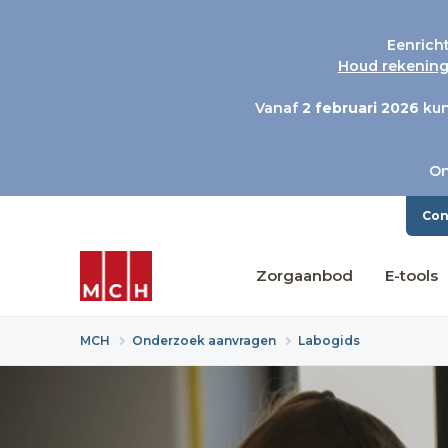
Eenrich
Houd rekening 
Vanaf
2 februari 2026
kun
On
Con
Zorgaanbod
E-tools
MCH
Onderzoek aanvragen
Labogids