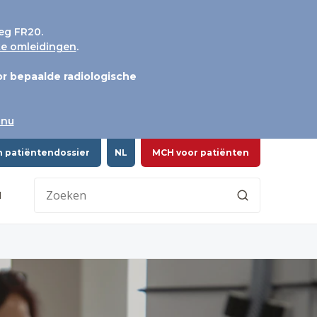
eg FR20.
jke omleidingen
.
r bepaalde radiologische
 nu
n patiëntendossier
NL
MCH voor patiënten
H