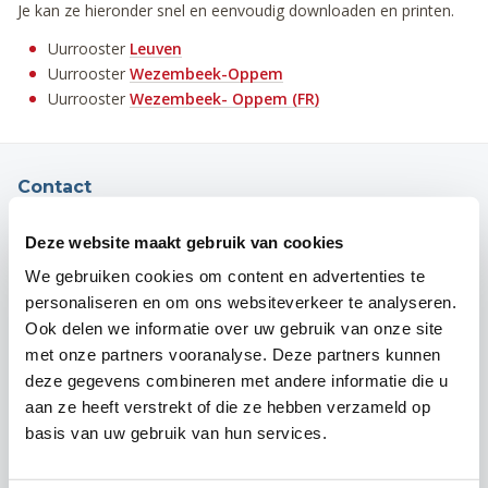
Je kan ze hieronder snel en eenvoudig downloaden en printen.
Uurrooster
Leuven
Uurrooster
Wezembeek-Oppem
Uurrooster
Wezembeek- Oppem (FR)
Contact
Campus Leuven
Deze website maakt gebruik van cookies
Maria Theresiastraat 63 A
3000 Leuven
We gebruiken cookies om content en advertenties te
Onthaal:
016 31 01 00
personaliseren en om ons websiteverkeer te analyseren.
BE 0405.775.051
Ook delen we informatie over uw gebruik van onze site
met onze partners vooranalyse. Deze partners kunnen
Campus Wezembeek-Oppem
deze gegevens combineren met andere informatie die u
Hardstraat 12
aan ze heeft verstrekt of die ze hebben verzameld op
1970 Wezembeek-Oppem
basis van uw gebruik van hun services.
Onthaal:
016 31 01 00
BE 0405.775.051