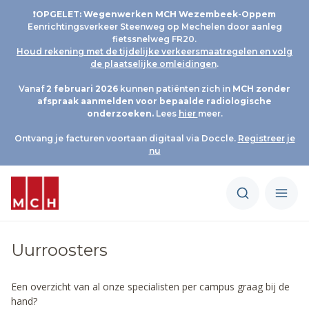
❗OPGELET: Wegenwerken MCH Wezembeek-Oppem
Eenrichtingsverkeer Steenweg op Mechelen door aanleg
fietssnelweg FR20.
Houd rekening met de tijdelijke verkeersmaatregelen en volg
de plaatselijke omleidingen
.
Vanaf
2 februari 2026
kunnen patiënten zich in
MCH
zonder
afspraak aanmelden voor bepaalde radiologische
onderzoeken.
Lees
hier
meer.
Ontvang je facturen voortaan digitaal via Doccle.
Registreer je
nu
Uurroosters
Een overzicht van al onze specialisten per campus graag bij de
hand?