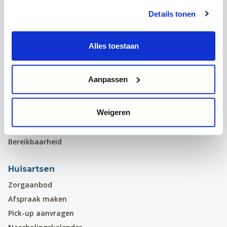
Details tonen
Volg ons
Facebook
Instagram
Alles toestaan
LinkedIn
Aanpassen
Patiënten
Raadplegingen
Weigeren
Afspraak maken
Mynexuzhealth
Bereikbaarheid
Huisartsen
Zorgaanbod
Afspraak maken
Pick-up aanvragen