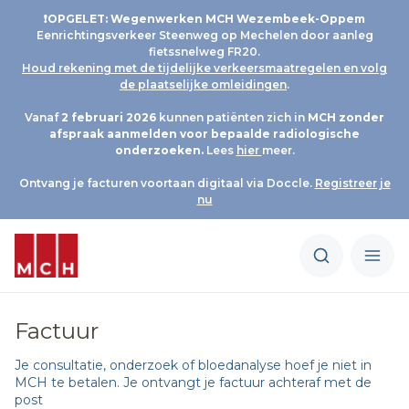
❗OPGELET: Wegenwerken MCH Wezembeek-Oppem
Eenrichtingsverkeer Steenweg op Mechelen door aanleg
fietssnelweg FR20.
Houd rekening met de tijdelijke verkeersmaatregelen en volg
de plaatselijke omleidingen
.
Vanaf
2 februari 2026
kunnen patiënten zich in
MCH
zonder
afspraak aanmelden voor bepaalde radiologische
onderzoeken.
Lees
hier
meer.
Ontvang je facturen voortaan digitaal via Doccle.
Registreer je
nu
Factuur
Je consultatie, onderzoek of bloedanalyse hoef je niet in
MCH te betalen. Je ontvangt je factuur achteraf met de
post