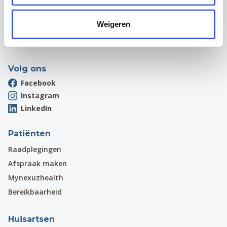
Hardstraat 12
1970 Wezembeek-Oppem
Weigeren
Onthaal:
016 31 01 00
BE 0405.775.051
Volg ons
Facebook
Instagram
LinkedIn
Patiënten
Raadplegingen
Afspraak maken
Mynexuzhealth
Bereikbaarheid
Huisartsen