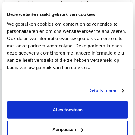
De betalingsvoorwaarden van je factuur
Deze website maakt gebruik van cookies
We gebruiken cookies om content en advertenties te
personaliseren en om ons websiteverkeer te analyseren.
Contactformulier
Ook delen we informatie over uw gebruik van onze site
Vragen over je factuur of de betaling ervan?
met onze partners vooranalyse. Deze partners kunnen
deze gegevens combineren met andere informatie die u
aan ze heeft verstrekt of die ze hebben verzameld op
basis van uw gebruik van hun services.
Contact
Details tonen
Campus Leuven
Maria Theresiastraat 63 A
3000 Leuven
Alles toestaan
Onthaal:
016 31 01 00
BE 0405.775.051
Aanpassen
Campus Wezembeek-Oppem