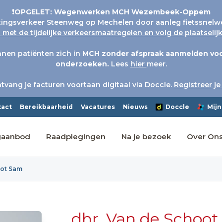
❗OPGELET: Wegenwerken MCH Wezembeek-Oppem
tingsverkeer Steenweg op Mechelen door aanleg fietssnelw
met de tijdelijke verkeersmaatregelen en volg de plaatseli
nen patiënten zich in
MCH
zonder afspraak aanmelden voo
onderzoeken.
Lees
hier
meer.
tvang je facturen voortaan digitaal via Doccle.
Registreer je
tact
Bereikbaarheid
Vacatures
Nieuws
Doccle
Mijn
gaanbod
Raadplegingen
Na je bezoek
Over On
oot Sam
dhr. Van de Schoo