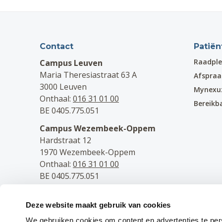
Contact
Patiën
Raadple
Campus Leuven
Maria Theresiastraat 63 A
Afspra
3000 Leuven
Mynexu
Onthaal:
016 31 01 00
Bereikb
BE 0405.775.051
Campus Wezembeek-Oppem
Hardstraat 12
1970 Wezembeek-Oppem
Onthaal:
016 31 01 00
BE 0405.775.051
Volg ons
Deze website maakt gebruik van cookies
Facebook
We gebruiken cookies om content en advertenties te per