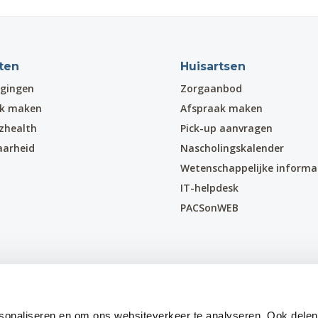
ten
Huisartsen
gingen
Zorgaanbod
ak maken
Afspraak maken
zhealth
Pick-up aanvragen
aarheid
Nascholingskalender
Wetenschappelijke informa
IT-helpdesk
PACSonWEB
sonaliseren en om ons websiteverkeer te analyseren. Ook delen