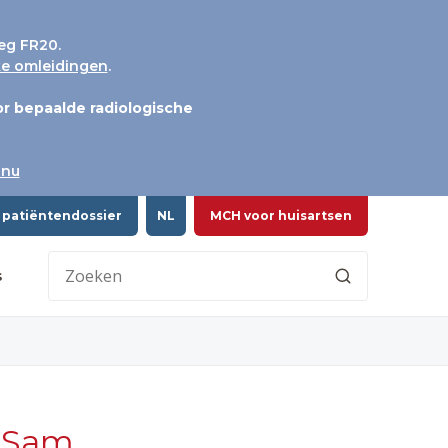
eg FR20.
jke omleidingen
.
r bepaalde radiologische
 nu
 patiëntendossier
NL
MCH voor huisartsen
s
t Sam