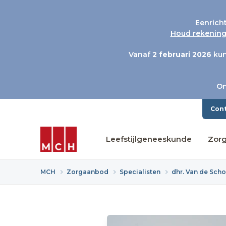
Eenrich
Houd rekening 
Vanaf
2 februari 2026
kun
On
Con
Leefstijlgeneeskunde
Zor
MCH
Zorgaanbod
Specialisten
dhr. Van de Sch