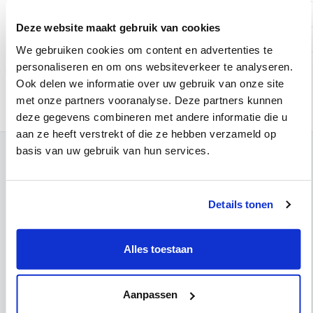
Vrijdag
Deze website maakt gebruik van cookies
Zaterdag
We gebruiken cookies om content en advertenties te
personaliseren en om ons websiteverkeer te analyseren.
Online afspraak maken
Ook delen we informatie over uw gebruik van onze site
met onze partners vooranalyse. Deze partners kunnen
deze gegevens combineren met andere informatie die u
aan ze heeft verstrekt of die ze hebben verzameld op
basis van uw gebruik van hun services.
Contact
Campus Leuven
Maria Theresiastraat 63 A
Details tonen
3000 Leuven
Onthaal:
016 31 01 00
BE 0405.775.051
Alles toestaan
Campus Wezembeek-Oppem
Hardstraat 12
Aanpassen
1970 Wezembeek-Oppem