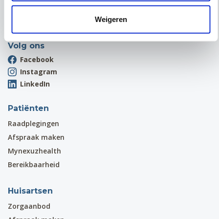
Onthaal:
016 31 01 00
Weigeren
BE 0405.775.051
Volg ons
Facebook
Instagram
LinkedIn
Patiënten
Raadplegingen
Afspraak maken
Mynexuzhealth
Bereikbaarheid
Huisartsen
Zorgaanbod