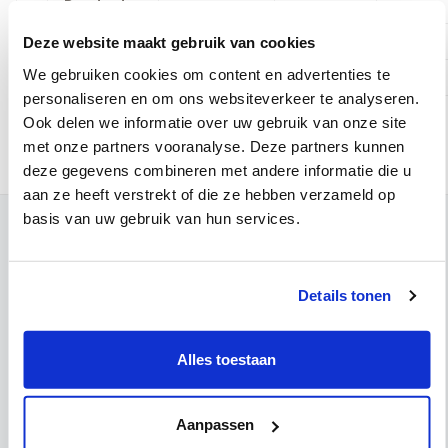
Donderdag
Vrijdag
Deze website maakt gebruik van cookies
We gebruiken cookies om content en advertenties te
Zaterdag
personaliseren en om ons websiteverkeer te analyseren.
Maak telefonisch een afspraak:
016 31 01 00
Ook delen we informatie over uw gebruik van onze site
met onze partners vooranalyse. Deze partners kunnen
deze gegevens combineren met andere informatie die u
aan ze heeft verstrekt of die ze hebben verzameld op
basis van uw gebruik van hun services.
Contact
Campus Leuven
Maria Theresiastraat 63 A
Details tonen
3000 Leuven
Onthaal:
016 31 01 00
Alles toestaan
BE 0405.775.051
Campus Wezembeek-Oppem
Hardstraat 12
Aanpassen