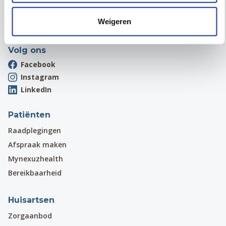
1970 Wezembeek-Oppem
Onthaal:
016 31 01 00
Weigeren
BE 0405.775.051
Volg ons
Facebook
Instagram
LinkedIn
Patiënten
Raadplegingen
Afspraak maken
Mynexuzhealth
Bereikbaarheid
Huisartsen
Zorgaanbod