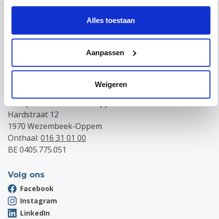
Alles toestaan
Contact
Campus Leuven
Maria Theresiastraat 63 A
Aanpassen
3000 Leuven
Onthaal:
016 31 01 00
BE 0405.775.051
Weigeren
Campus Wezembeek-Oppem
Hardstraat 12
1970 Wezembeek-Oppem
Onthaal:
016 31 01 00
BE 0405.775.051
Volg ons
Facebook
Instagram
LinkedIn