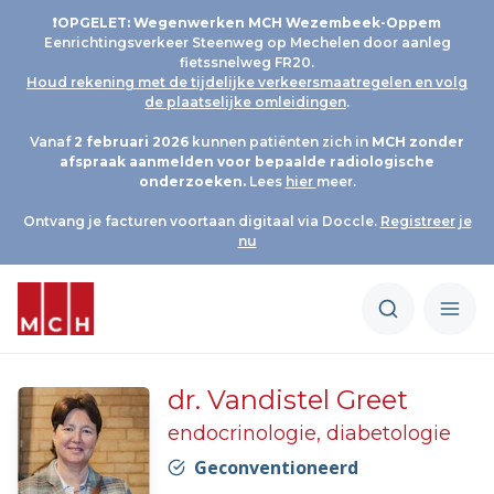
❗OPGELET: Wegenwerken MCH Wezembeek-Oppem
Eenrichtingsverkeer Steenweg op Mechelen door aanleg
fietssnelweg FR20.
Houd rekening met de tijdelijke verkeersmaatregelen en volg
de plaatselijke omleidingen
.
Vanaf
2 februari 2026
kunnen patiënten zich in
MCH
zonder
afspraak aanmelden voor bepaalde radiologische
onderzoeken.
Lees
hier
meer.
Ontvang je facturen voortaan digitaal via Doccle.
Registreer je
nu
dr. Vandistel Greet
endocrinologie, diabetologie
Geconventioneerd