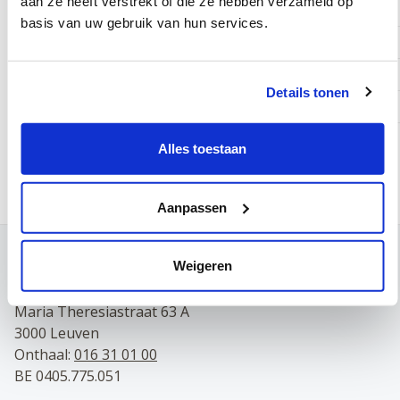
aan ze heeft verstrekt of die ze hebben verzameld op
Woensdag
basis van uw gebruik van hun services.
Donderdag
Vrijdag
Details tonen
Zaterdag
Alles toestaan
Online afspraak maken
Aanpassen
Contact
Weigeren
Campus Leuven
Maria Theresiastraat 63 A
3000 Leuven
Onthaal:
016 31 01 00
BE 0405.775.051