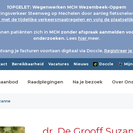
❗OPGELET: Wegenwerken MCH Wezembeek-Oppem
tingsverkeer Steenweg op Mechelen door aanleg fietssnelw
met de tijdelijke verkeersmaatregelen en volg de plaatseli
nen patiënten zich in
MCH
zonder afspraak aanmelden voo
onderzoeken.
Lees
hier
meer.
tvang je facturen voortaan digitaal via Doccle.
Registreer je
tact
Bereikbaarheid
Vacatures
Nieuws
Doccle
Mijn
gaanbod
Raadplegingen
Na je bezoek
Over On
uzanne
dr. De Grooff Suza