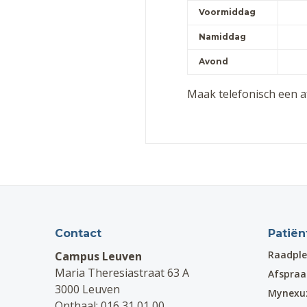
Voormiddag
Namiddag
Avond
Maak telefonisch een 
Contact
Patiën
Raadple
Campus Leuven
Maria Theresiastraat 63 A
Afspra
3000 Leuven
Mynexu
Onthaal:
016 31 01 00