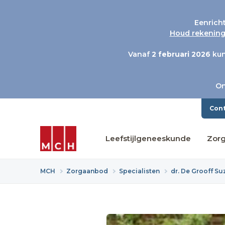
Eenrich
Houd rekening 
Vanaf
2 februari 2026
kun
On
Con
Leefstijlgeneeskunde
Zor
MCH
Zorgaanbod
Specialisten
dr. De Grooff S