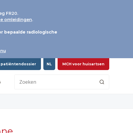
eg FR20.
jke omleidingen
.
r bepaalde radiologische
 nu
 patiëntendossier
NL
MCH voor huisartsen
s
nne