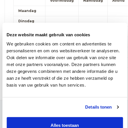
Voormiddag
Namiddag
Avond
Maandag
Dinsdag
Woensdag
Deze website maakt gebruik van cookies
Donderdag
We gebruiken cookies om content en advertenties te
personaliseren en om ons websiteverkeer te analyseren.
Vrijdag
Ook delen we informatie over uw gebruik van onze site
Zaterdag
met onze partners vooranalyse. Deze partners kunnen
deze gegevens combineren met andere informatie die u
Online afspraak maken
aan ze heeft verstrekt of die ze hebben verzameld op
basis van uw gebruik van hun services.
Details tonen
Contact
Campus Leuven
Alles toestaan