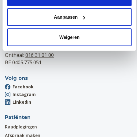
Maria Theresiastraat 63 A
3000 Leuven
Onthaal:
016 31 01 00
Aanpassen
BE 0405.775.051
Campus Wezembeek-Oppem
Weigeren
Hardstraat 12
1970 Wezembeek-Oppem
Onthaal:
016 31 01 00
BE 0405.775.051
Volg ons
Facebook
Instagram
LinkedIn
Patiënten
Raadplegingen
Afspraak maken