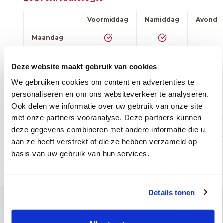
Voormiddag
Namiddag
Avond
Maandag
Dinsdag
Deze website maakt gebruik van cookies
Woensdag
We gebruiken cookies om content en advertenties te
Donderdag
personaliseren en om ons websiteverkeer te analyseren.
Ook delen we informatie over uw gebruik van onze site
Vrijdag
met onze partners vooranalyse. Deze partners kunnen
Zaterdag
deze gegevens combineren met andere informatie die u
aan ze heeft verstrekt of die ze hebben verzameld op
Maak telefonisch een afspraak:
016 31 01 00
basis van uw gebruik van hun services.
Details tonen
Contact
Campus Leuven