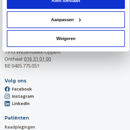
Alles toestaan
Maria Theresiastraat 63 A
3000 Leuven
Aanpassen
Onthaal:
016 31 01 00
BE 0405.775.051
Campus Wezembeek-Oppem
Weigeren
Hardstraat 12
1970 Wezembeek-Oppem
Onthaal:
016 31 01 00
BE 0405.775.051
Volg ons
Facebook
Instagram
LinkedIn
Patiënten
Raadplegingen