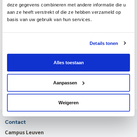
deze gegevens combineren met andere informatie die u
opgenomen worden via: groepspraktijkdedijle@gmail.com
aan ze heeft verstrekt of die ze hebben verzameld op
Wij kijken uit naar je reactie!
basis van uw gebruik van hun services.
Groepspraktijk De Dijle
Details tonen
Informatie
Alles toestaan
Bertem
Halftijds/voltijds
Aanpassen
20 januari 2026
Weigeren
Contact
Campus Leuven