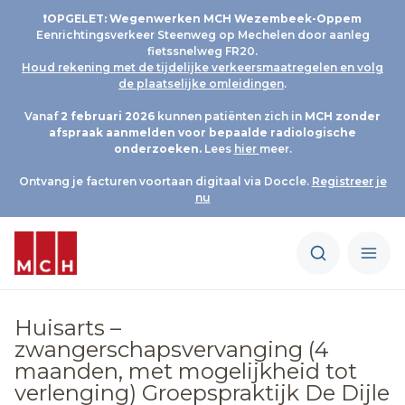
❗OPGELET: Wegenwerken MCH Wezembeek-Oppem
Eenrichtingsverkeer Steenweg op Mechelen door aanleg
fietssnelweg FR20.
Houd rekening met de tijdelijke verkeersmaatregelen en volg
de plaatselijke omleidingen
.
Vanaf
2 februari 2026
kunnen patiënten zich in
MCH
zonder
afspraak aanmelden voor bepaalde radiologische
onderzoeken.
Lees
hier
meer.
Ontvang je facturen voortaan digitaal via Doccle.
Registreer je
nu
Huisarts –
zwangerschapsvervanging (4
maanden, met mogelijkheid tot
verlenging) Groepspraktijk De Dijle