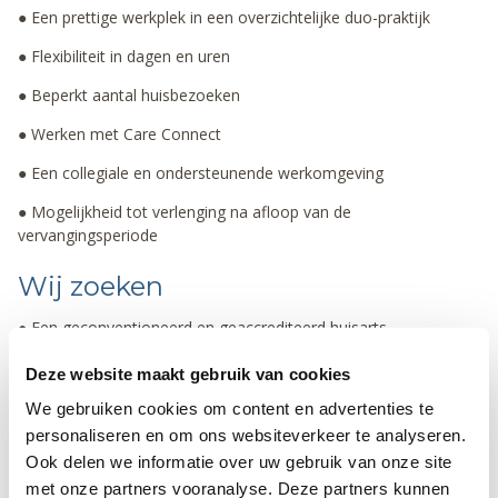
● Een prettige werkplek in een overzichtelijke duo-praktijk
● Flexibiliteit in dagen en uren
● Beperkt aantal huisbezoeken
● Werken met Care Connect
● Een collegiale en ondersteunende werkomgeving
● Mogelijkheid tot verlenging na afloop van de
vervangingsperiode
Wij zoeken
● Een geconventioneerd en geaccrediteerd huisarts
● Iemand die patiëntgericht, collegiaal en evidence based werkt
Deze website maakt gebruik van cookies
● Beschikbaar voor (een deel van) de genoemde periode
We gebruiken cookies om content en advertenties te
personaliseren en om ons websiteverkeer te analyseren.
Interesse?
Ook delen we informatie over uw gebruik van onze site
met onze partners vooranalyse. Deze partners kunnen
Voor meer informatie of om te solliciteren kan contact