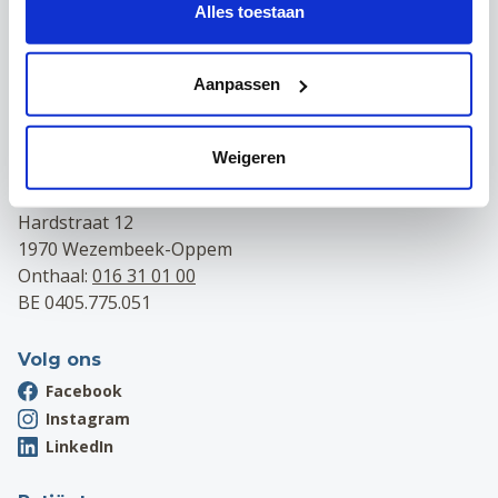
Contact
Alles toestaan
Campus Leuven
Maria Theresiastraat 63 A
Aanpassen
3000 Leuven
Onthaal:
016 31 01 00
BE 0405.775.051
Weigeren
Campus Wezembeek-Oppem
Hardstraat 12
1970 Wezembeek-Oppem
Onthaal:
016 31 01 00
BE 0405.775.051
Volg ons
Facebook
Instagram
LinkedIn