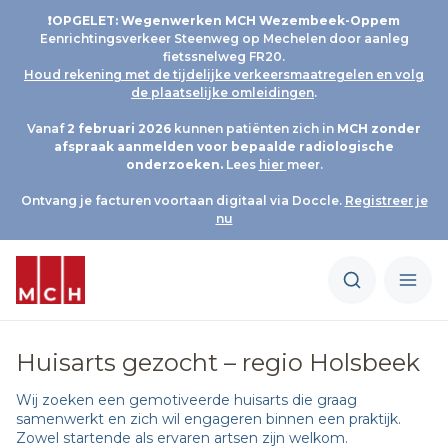
❗OPGELET: Wegenwerken MCH Wezembeek-Oppem
Eenrichtingsverkeer Steenweg op Mechelen door aanleg
fietssnelweg FR20.
Houd rekening met de tijdelijke verkeersmaatregelen en volg
de plaatselijke omleidingen
.
Vanaf
2 februari 2026
kunnen patiënten zich in
MCH
zonder
afspraak aanmelden voor bepaalde radiologische
onderzoeken.
Lees
hier
meer.
Ontvang je facturen voortaan digitaal via Doccle.
Registreer je
nu
Huisarts gezocht – regio Holsbeek
Wij zoeken een gemotiveerde huisarts die graag
samenwerkt en zich wil engageren binnen een praktijk.
Zowel startende als ervaren artsen zijn welkom.