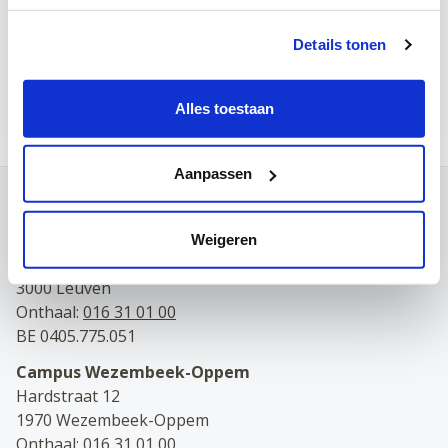
Leuven
Deeltijds/voltijds
Details tonen
9 maart 2026
Alles toestaan
Aanpassen
Contact
Campus Leuven
Weigeren
Maria Theresiastraat 63 A
3000 Leuven
Onthaal:
016 31 01 00
BE 0405.775.051
Campus Wezembeek-Oppem
Hardstraat 12
1970 Wezembeek-Oppem
Onthaal:
016 31 01 00