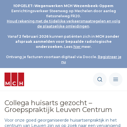
❗OPGELET: Wegenwerken MCH Wezembeek-Oppem
Eenrichtingsverkeer Steenweg op Mechelen door aanleg
fietssnelweg FR20.
Houd rekening met de tijdelijke verkeersmaatregelen en volg
de plaatselijke omleidingen
.
Vanaf
2 februari 2026
kunnen patiënten zich in
MCH
zonder
afspraak aanmelden voor bepaalde radiologische
onderzoeken.
Lees
hier
meer.
Ontvang je facturen voortaan digitaal via Doccle.
Registreer je
nu
Collega huisarts gezocht –
Groepspraktijk Leuven Centrum
Voor onze goed georganiseerde huisartsenpraktijk in het
centrum van Leuven zijn wij op zoek naar een vervangend