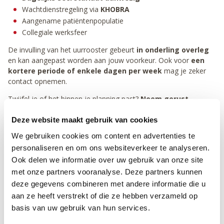
Wachtdienstregeling via
KHOBRA
Aangename patiëntenpopulatie
Collegiale werksfeer
De invulling van het uurrooster gebeurt
in onderling overleg
en kan aangepast worden aan jouw voorkeur. Ook voor
een
kortere periode of enkele dagen per week
mag je zeker
contact opnemen.
Twijfel je of het binnen je planning past?
Neem gerust
vrijblijvend contact op om het samen te bekijken.
Deze website maakt gebruik van cookies
Interesse of meer info?
We gebruiken cookies om content en advertenties te
personaliseren en om ons websiteverkeer te analyseren.
Contacteer ons gerust via privébericht of e-mail:
Ook delen we informatie over uw gebruik van onze site
info@doktersminnepoort.be
met onze partners vooranalyse. Deze partners kunnen
Telefoon:
016 675675
deze gegevens combineren met andere informatie die u
aan ze heeft verstrekt of die ze hebben verzameld op
basis van uw gebruik van hun services.
Informatie