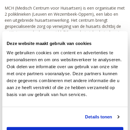
MCH (Medisch Centrum voor Huisartsen) is een organisatie met
2 poliklinieken (Leuven en Wezembeek-Oppem), een labo en
een uitgebreide huisartsenwerking. Het centrum brengt
gespecialiseerde zorg op verwijzing van de huisarts dichtbij de
patiënten, zonder hen onmiddellijk naar het ziekenhuis door te
verwijzen.
Deze website maakt gebruik van cookies
We werken hierbij samen met een 600-tal huisartsen. In onze 2
We gebruiken cookies om content en advertenties te
vestigingen zetten 175 medewerkers en 100 specialisten zich
personaliseren en om ons websiteverkeer te analyseren.
dag na dag in om een professionele dienstverlening te leveren.
Ook delen we informatie over uw gebruik van onze site
Op jaarbasis komen ruim 90.000 patiënten op doorverwijzing
met onze partners vooranalyse. Deze partners kunnen
van hun huisarts in aanraking met onze polikliniek of de dienst
deze gegevens combineren met andere informatie die u
radiologie. Daarnaast verwerken onze laboranten jaarlijks meer
aan ze heeft verstrekt of die ze hebben verzameld op
dan 4 miljoen analyses.
basis van uw gebruik van hun services.
Meer over MCH...
Interesse?
Details tonen
Bezorg ons jouw CV en motivatiebrief