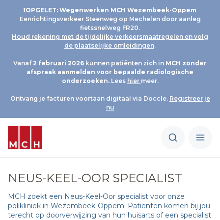
❗OPGELET: Wegenwerken MCH Wezembeek-Oppem
Eenrichtingsverkeer Steenweg op Mechelen door aanleg
fietssnelweg FR20.
Houd rekening met de tijdelijke verkeersmaatregelen en volg
de plaatselijke omleidingen
.
Vanaf
2 februari 2026
kunnen patiënten zich in
MCH
zonder
afspraak aanmelden voor bepaalde radiologische
onderzoeken.
Lees
hier
meer.
Ontvang je facturen voortaan digitaal via Doccle.
Registreer je
nu
NEUS-KEEL-OOR SPECIALIST
MCH zoekt een Neus-Keel-Oor specialist voor onze
polikliniek in Wezembeek-Oppem. Patiënten komen bij jou
terecht op doorverwijzing van hun huisarts of een specialist