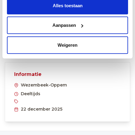
Solliciteer online via onderstaande button of stuur je
Alles toestaan
kandidatuur door via e-mail
vacatures@mchinfo.be
Aanpassen
Online solliciteren
Weigeren
Facebook
LinkedIn
Informatie
Wezembeek-Oppem
Deeltijds
22 december 2025