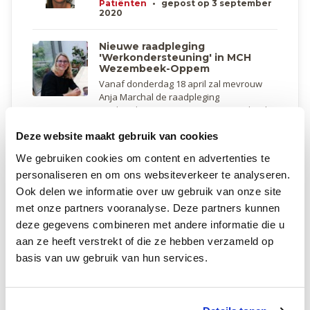
Patiënten
•
gepost op 3 september
2020
Nieuwe raadpleging
'Werkondersteuning' in MCH
Wezembeek-Oppem​
Vanaf donderdag 18 april zal mevrouw
Anja Marchal de raadpleging
Werkondersteuning in MCH Wezembeek-
Oppem opstarten
Deze website maakt gebruik van cookies
Patiënten
•
gepost op 17 mei 2022
We gebruiken cookies om content en advertenties te
personaliseren en om ons websiteverkeer te analyseren.
Uitbreiding raadpleging urologie
in MCH Wezembeek-Oppem
Ook delen we informatie over uw gebruik van onze site
Bij de start van de maand april mogen we
met onze partners vooranalyse. Deze partners kunnen
twee nieuwe artsen-specialisten
deze gegevens combineren met andere informatie die u
verwelkomen! Samen gaan ze de zorg
voor onze urologische patiënten verder
aan ze heeft verstrekt of die ze hebben verzameld op
uitbouwen.
basis van uw gebruik van hun services.
Patiënten
•
gepost op 5 april 2024