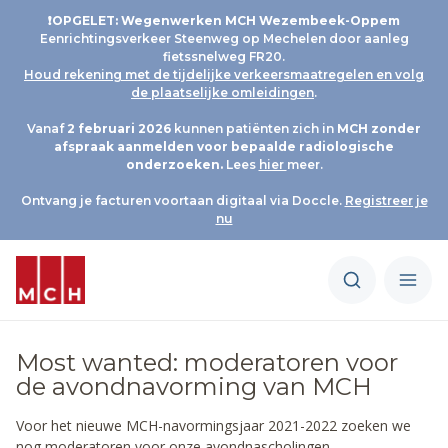
❗OPGELET: Wegenwerken MCH Wezembeek-Oppem
Eenrichtingsverkeer Steenweg op Mechelen door aanleg
fietssnelweg FR20.
Houd rekening met de tijdelijke verkeersmaatregelen en volg
de plaatselijke omleidingen
.
Vanaf
2 februari 2026
kunnen patiënten zich in
MCH
zonder
afspraak aanmelden voor bepaalde radiologische
onderzoeken.
Lees
hier
meer.
Ontvang je facturen voortaan digitaal via Doccle.
Registreer je
nu
Most wanted: moderatoren voor
de avondnavorming van MCH
Voor het nieuwe MCH-navormingsjaar 2021-2022 zoeken we
nog moderatoren voor onze avondnascholingen.