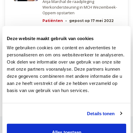
Anja Marchal de raadpleging
Werkondersteuning in MCH Wezembeek-
Oppem opstarten
Patiënten
•
gepost op 17 mei 2022
Uitbreiding raadpleging urologie
Deze website maakt gebruik van cookies
in MCH Wezembeek-Oppem
Bij de start van de maand april mogen we
We gebruiken cookies om content en advertenties te
twee nieuwe artsen-specialisten
personaliseren en om ons websiteverkeer te analyseren.
verwelkomen! Samen gaan ze de zorg
Ook delen we informatie over uw gebruik van onze site
voor onze urologische patiënten verder
uitbouwen.
met onze partners vooranalyse. Deze partners kunnen
deze gegevens combineren met andere informatie die u
Patiënten
•
gepost op 5 april 2024
aan ze heeft verstrekt of die ze hebben verzameld op
basis van uw gebruik van hun services.
Meer huisartsen nieuws
Details tonen
Contact
Alles toestaan