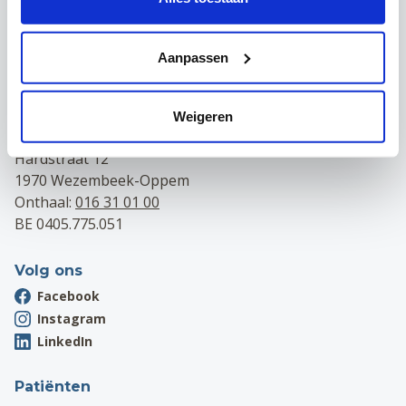
Campus Leuven
Maria Theresiastraat 63 A
Aanpassen
3000 Leuven
Onthaal:
016 31 01 00
BE 0405.775.051
Weigeren
Campus Wezembeek-Oppem
Hardstraat 12
1970 Wezembeek-Oppem
Onthaal:
016 31 01 00
BE 0405.775.051
Volg ons
Facebook
Instagram
LinkedIn
Patiënten