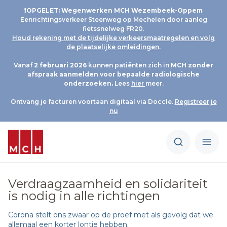
❗OPGELET: Wegenwerken MCH Wezembeek-Oppem
Eenrichtingsverkeer Steenweg op Mechelen door aanleg
fietssnelweg FR20.
Houd rekening met de tijdelijke verkeersmaatregelen en volg
de plaatselijke omleidingen
.
Vanaf
2 februari 2026
kunnen patiënten zich in
MCH
zonder
afspraak aanmelden voor bepaalde radiologische
onderzoeken.
Lees
hier
meer.
Ontvang je facturen voortaan digitaal via Doccle.
Registreer je
nu
Verdraagzaamheid en solidariteit
is nodig in alle richtingen
Corona stelt ons zwaar op de proef met als gevolg dat we
allemaal een korter lontje hebben.