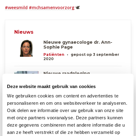
#weesmild
#mchsamenvoorzorg
🕊
Nieuws
Nieuwe gynaecologe dr. Ann-
Sophie Page
Patiënten
•
gepost op 3 september
2020
Nieuwe raadpleging
'Werkondersteuning' in MCH
Wezembeek-Oppem​
Deze website maakt gebruik van cookies
Vanaf donderdag 18 april zal mevrouw
Anja Marchal de raadpleging
We gebruiken cookies om content en advertenties te
Werkondersteuning in MCH Wezembeek-
personaliseren en om ons websiteverkeer te analyseren.
Oppem opstarten
Ook delen we informatie over uw gebruik van onze site
Patiënten
•
gepost op 17 mei 2022
met onze partners vooranalyse. Deze partners kunnen
deze gegevens combineren met andere informatie die u
Uitbreiding raadpleging urologie
aan ze heeft verstrekt of die ze hebben verzameld op
in MCH Wezembeek-Oppem