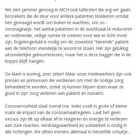
We zien jammer genoeg in MCH ook taferelen die erg ver gaan:
bezoekers die de deur voor andere patiënten blokkeren omdat
hen gevraagd wordt om buiten te wachten, om zo -
coronagewijs- het aantal patiënten in de wachtzaal te reduceren
en voldoende, veilige ruimte te creëren voor wie er écht moet
zijn. Engelengeduld is nodig om de zoveelste “tierende” patiënt
aan de telefoon vriendelijk te woord te staan. Het zijn gelukkig
uitzonderlijke gebeurtenissen, maar het is deze bagger die in de
kopjes blijft hangen.
De klant is koning, zeer zeker! Maar onze medewerkers zijn ook
prinsen en prinsessen die verdienen om met de nodige zorg
behandeld te worden, zodat zij kunnen blijven doen waar ze
goed in zijn: zorg verlenen aan patiënt en huisarts.
Coronamoeheid slaat overal toe. Ieder voelt in grote of kleine
mate de impact van de coronamaatregelen. Laat het geen
excuus zijn dit op elkaar af te reageren en energie te verliezen
aan zure reacties. Verdraagzaamheid en solidariteit is nodig in
alle richtingen. We zitten immers allemaal in hetzelfde schuitje...