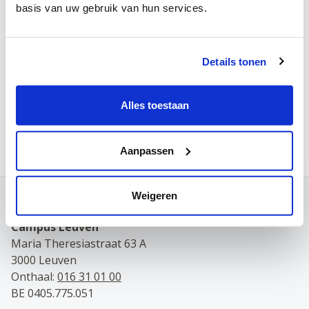
basis van uw gebruik van hun services.
Bij de start van de maand april mogen we
twee nieuwe artsen-specialisten
verwelkomen! Samen gaan ze de zorg
voor onze urologische patiënten verder
Details tonen
uitbouwen.
Patiënten
•
gepost op 5 april 2024
Alles toestaan
Meer patiënten nieuws
Aanpassen
Weigeren
Contact
Campus Leuven
Maria Theresiastraat 63 A
3000 Leuven
Onthaal:
016 31 01 00
BE 0405.775.051