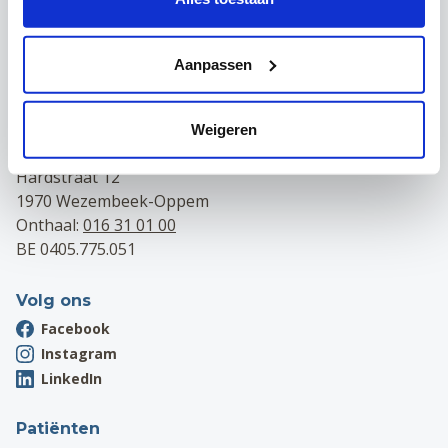
Campus Leuven
Maria Theresiastraat 63 A
Aanpassen
3000 Leuven
Onthaal:
016 31 01 00
BE 0405.775.051
Weigeren
Campus Wezembeek-Oppem
Hardstraat 12
1970 Wezembeek-Oppem
Onthaal:
016 31 01 00
BE 0405.775.051
Volg ons
Facebook
Instagram
LinkedIn
Patiënten