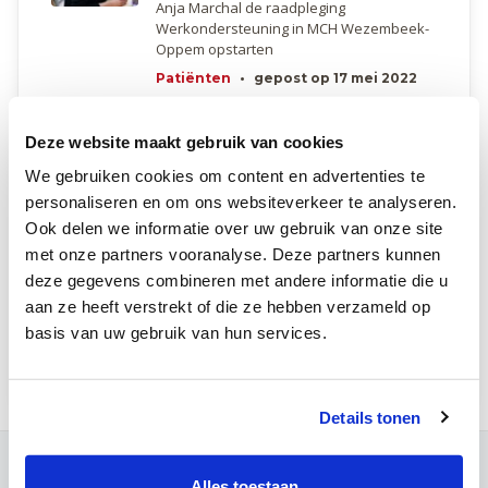
Anja Marchal de raadpleging
Werkondersteuning in MCH Wezembeek-
Oppem opstarten
Patiënten
•
gepost op 17 mei 2022
Uitbreiding raadpleging urologie
Deze website maakt gebruik van cookies
in MCH Wezembeek-Oppem
Bij de start van de maand april mogen we
We gebruiken cookies om content en advertenties te
twee nieuwe artsen-specialisten
personaliseren en om ons websiteverkeer te analyseren.
verwelkomen! Samen gaan ze de zorg
Ook delen we informatie over uw gebruik van onze site
voor onze urologische patiënten verder
met onze partners vooranalyse. Deze partners kunnen
uitbouwen.
deze gegevens combineren met andere informatie die u
Patiënten
•
gepost op 5 april 2024
aan ze heeft verstrekt of die ze hebben verzameld op
basis van uw gebruik van hun services.
Meer patiënten nieuws
Details tonen
Contact
Alles toestaan