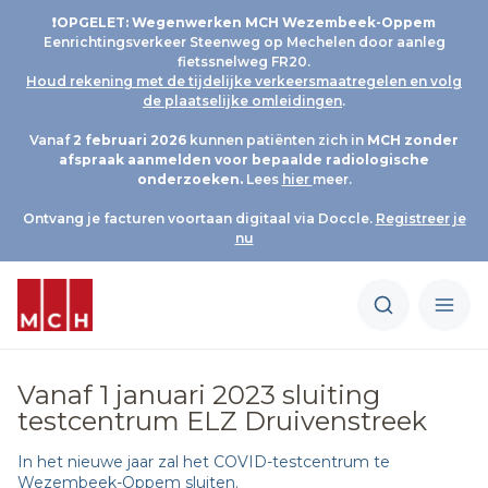
❗OPGELET: Wegenwerken MCH Wezembeek-Oppem
Eenrichtingsverkeer Steenweg op Mechelen door aanleg
fietssnelweg FR20.
Houd rekening met de tijdelijke verkeersmaatregelen en volg
de plaatselijke omleidingen
.
Vanaf
2 februari 2026
kunnen patiënten zich in
MCH
zonder
afspraak aanmelden voor bepaalde radiologische
onderzoeken.
Lees
hier
meer.
Ontvang je facturen voortaan digitaal via Doccle.
Registreer je
nu
Vanaf 1 januari 2023 sluiting
testcentrum ELZ Druivenstreek
In het nieuwe jaar zal het COVID-testcentrum te
Wezembeek-Oppem sluiten.