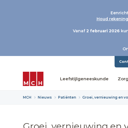
Eenrich
Houd rekening 
Vanaf
2 februari 2026
kun
On
Con
Leefstijlgeneeskunde
Zor
MCH
Nieuws
Patiënten
Groei, vernieuwing en v
Groei, vernieuwing en 