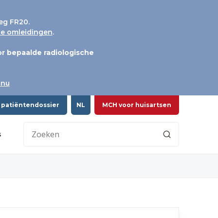
eg FR20.
jke omleidingen
.
r bepaalde radiologische
 nu
 patiëntendossier
NL
MCH voor huisartsen
s