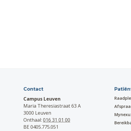
Contact
Patiën
Raadple
Campus Leuven
Maria Theresiastraat 63 A
Afspra
3000 Leuven
Mynexu
Onthaal:
016 31 01 00
Bereikb
BE 0405.775.051