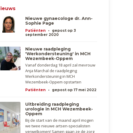
ieuws
Nieuwe gynaecologe dr. Ann-
Sophie Page
Patiënten
•
gepost op 3
september 2020
Nieuwe raadpleging
'Werkondersteuning' in MCH
Wezembeek-Oppem​
Vanaf donderdag 18 april zal mevrouw
Anja Marchal de raadpleging
Werkondersteuning in MCH
Wezembeek-Oppem opstarten
Patiënten
•
gepost op 17 mei 2022
Uitbreiding raadpleging
urologie in MCH Wezembeek-
Oppem
Bij de start van de maand april mogen
we twee nieuwe artsen-specialisten
verwelkomen! Samen gaan ze de zorg