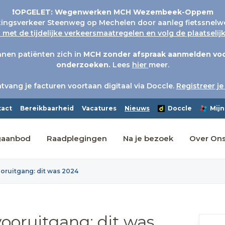
❗OPGELET: Wegenwerken MCH Wezembeek-Oppem
tingsverkeer Steenweg op Mechelen door aanleg fietssnelw
met de tijdelijke verkeersmaatregelen en volg de plaatseli
nen patiënten zich in
MCH
zonder afspraak aanmelden voo
onderzoeken.
Lees
hier
meer.
tvang je facturen voortaan digitaal via Doccle.
Registreer je
tact
Bereikbaarheid
Vacatures
Nieuws
Doccle
Mijn
gaanbod
Raadplegingen
Na je bezoek
Over On
ooruitgang: dit was 2024
vooruitgang: dit was