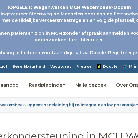
❗OPGELET: Wegenwerken MCH Wezembeek-Oppem
tingsverkeer Steenweg op Mechelen door aanleg fietssnelw
met de tijdelijke verkeersmaatregelen en volg de plaatseli
nen patiënten zich in
MCH
zonder afspraak aanmelden voo
onderzoeken.
Lees
hier
meer.
tvang je facturen voortaan digitaal via Doccle.
Registreer je
tact
Bereikbaarheid
Vacatures
Nieuws
Doccle
Mijn
gaanbod
Raadplegingen
Na je bezoek
Over On
Wezembeek-Oppem: begeleiding bij re-integratie en loopbaantrajec
werkondersteuning in MCH