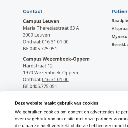
Contact
Patiën
Raadple
Campus Leuven
Maria Theresiastraat 63 A
Afspra
3000 Leuven
Mynexu
Onthaal:
016 31 01 00
Bereikb
BE 0405.775.051
Campus Wezembeek-Oppem
Hardstraat 12
1970 Wezembeek-Oppem
Onthaal:
016 31 01 00
BE 0405.775.051
Volg ons
Deze website maakt gebruik van cookies
Facebook
We gebruiken cookies om content en advertenties te per
Instagram
over uw gebruik van onze site met onze partners voora
LinkedIn
die u aan ze heeft verstrekt of die ze hebben verzameld