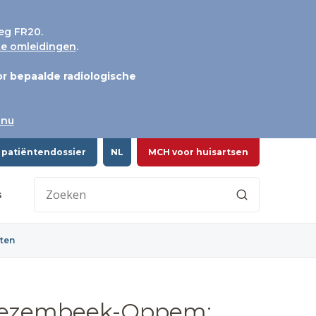
eg FR20.
jke omleidingen
.
r bepaalde radiologische
 nu
 patiëntendossier
NL
MCH voor huisartsen
s
ten
 Wezembeek-Oppem: