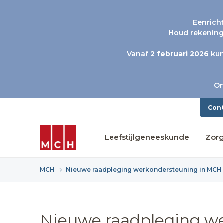
Eenrich
Houd rekening 
Vanaf
2 februari 2026
kun
On
Con
Leefstijlgeneeskunde
Zor
MCH
Nieuwe raadpleging werkondersteuning in MCH 
Nieuwe raadpleging 