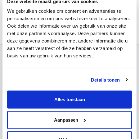
Deze website maakt gebruik van cookies
We gebruiken cookies om content en advertenties te
Wens je meer informatie?
personaliseren en om ons websiteverkeer te analyseren.
Voor meer informatie of het maken van een afspraak kan je
Ook delen we informatie over uw gebruik van onze site
contact met ons opnemen via
info@mchinfo.be
.
met onze partners vooranalyse. Deze partners kunnen
deze gegevens combineren met andere informatie die u
aan ze heeft verstrekt of die ze hebben verzameld op
basis van uw gebruik van hun services.
Contact
Campus Leuven
Maria Theresiastraat 63 A
Details tonen
3000 Leuven
Onthaal:
016 31 01 00
BE 0405.775.051
Alles toestaan
Campus Wezembeek-Oppem
Hardstraat 12
Aanpassen
1970 Wezembeek-Oppem
Onthaal:
016 31 01 00
BE 0405.775.051