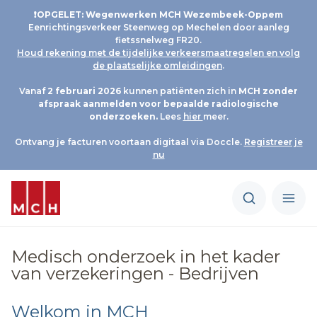
❗OPGELET: Wegenwerken MCH Wezembeek-Oppem
Eenrichtingsverkeer Steenweg op Mechelen door aanleg
fietssnelweg FR20.
Houd rekening met de tijdelijke verkeersmaatregelen en volg
de plaatselijke omleidingen
.
Vanaf
2 februari 2026
kunnen patiënten zich in
MCH
zonder
afspraak aanmelden voor bepaalde radiologische
onderzoeken.
Lees
hier
meer.
Ontvang je facturen voortaan digitaal via Doccle.
Registreer je
nu
Medisch onderzoek in het kader
van verzekeringen - Bedrijven
Welkom in MCH