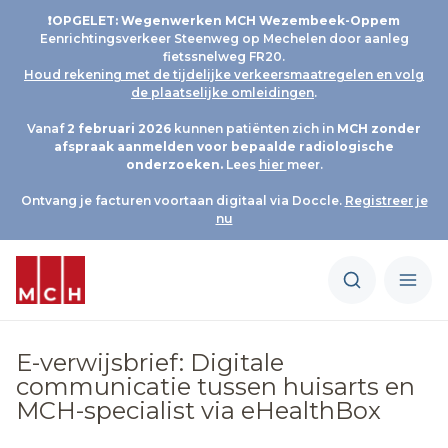
❗OPGELET: Wegenwerken MCH Wezembeek-Oppem
Eenrichtingsverkeer Steenweg op Mechelen door aanleg
fietssnelweg FR20.
Houd rekening met de tijdelijke verkeersmaatregelen en volg
de plaatselijke omleidingen
.
Vanaf
2 februari 2026
kunnen patiënten zich in
MCH
zonder
afspraak aanmelden voor bepaalde radiologische
onderzoeken.
Lees
hier
meer.
Ontvang je facturen voortaan digitaal via Doccle.
Registreer je
nu
E-verwijsbrief: Digitale
communicatie tussen huisarts en
MCH-specialist via eHealthBox