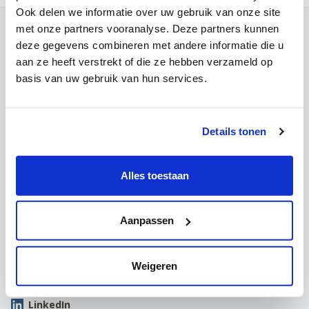
Ook delen we informatie over uw gebruik van onze site
met onze partners vooranalyse. Deze partners kunnen
Contact
deze gegevens combineren met andere informatie die u
Campus Leuven
aan ze heeft verstrekt of die ze hebben verzameld op
Maria Theresiastraat 63 A
basis van uw gebruik van hun services.
3000 Leuven
Onthaal:
016 31 01 00
BE 0405.775.051
Details tonen
Campus Wezembeek-Oppem
Hardstraat 12
Alles toestaan
1970 Wezembeek-Oppem
Onthaal:
016 31 01 00
BE 0405.775.051
Aanpassen
Volg ons
Weigeren
Facebook
Instagram
LinkedIn