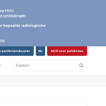
eg FR20.
jke omleidingen
.
r bepaalde radiologische
 nu
n patiëntendossier
NL
MCH voor patiënten
H