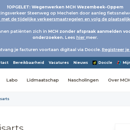
❗OPGELET: Wegenwerken MCH Wezembeek-Oppem
tingsverkeer Steenweg op Mechelen door aanleg fietssnelw
met de tijdelijke verkeersmaatregelen en volg de plaatseli
nen patiënten zich in
MCH
zonder afspraak aanmelden voo
onderzoeken.
Lees
hier
meer.
tvang je facturen voortaan digitaal via Doccle.
Registreer je
tact
Bereikbaarheid
Vacatures
Nieuws
Doccle
Mij
Labo
Lidmaatschap
Nascholingen
Over MC
sarts
isarts