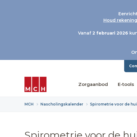
Eenrich
Houd rekening 
Vanaf
2 februari 2026
kun
On
Con
Zorgaanbod
E-tools
MCH
Nascholingskalender
Spirometrie voor de hui
Spirometrie voor de hu