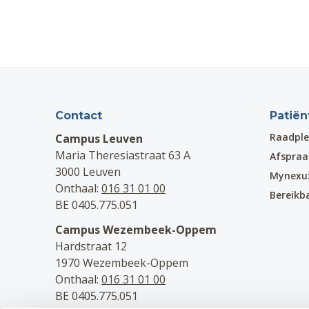
Contact
Patiën
Raadple
Campus Leuven
Maria Theresiastraat 63 A
Afspra
3000 Leuven
Mynexu
Onthaal:
016 31 01 00
Bereikb
BE 0405.775.051
Campus Wezembeek-Oppem
Hardstraat 12
1970 Wezembeek-Oppem
Onthaal:
016 31 01 00
BE 0405.775.051