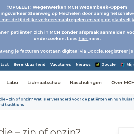
❗OPGELET: Wegenwerken MCH Wezembeek-Oppem
tingsverkeer Steenweg op Mechelen door aanleg fietssnelw
met de tijdelijke verkeersmaatregelen en volg de plaatseli
nen patiënten zich in
MCH
zonder afspraak aanmelden voo
onderzoeken.
Lees
hier
meer.
tvang je facturen voortaan digitaal via Doccle.
Registreer je
tact
Bereikbaarheid
Vacatures
Nieuws
Doccle
Mij
Labo
Lidmaatschap
Nascholingen
Over MC
e – zin of onzin? Wat is er veranderd voor de patiënten en hun huisart
d traditions
ie – zin of onzin?