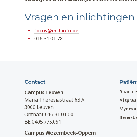
Vragen en inlichtingen
focus@mchinfo.be
016 31 01 78
Contact
Patiën
Raadple
Campus Leuven
Maria Theresiastraat 63 A
Afspra
3000 Leuven
Mynexu
Onthaal:
016 31 01 00
Bereikb
BE 0405.775.051
Campus Wezembeek-Oppem