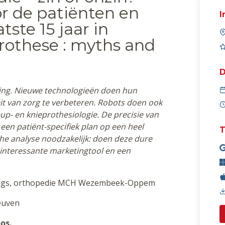
or de patiënten en
I
tste 15 jaar in
othese : myths and
D
eling. Nieuwe technologieën doen hun
it van zorg te verbeteren. Robots doen ook
up- en knieprothesiologie. De precisie van
 een patiënt-specifiek plan op een heel
T
sche analyse noodzakelijk: doen deze dure
n interessante marketingtool en een
jselings, orthopedie MCH Wezembeek-Oppem
Leuven
os.