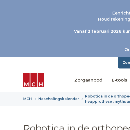
Eenrich
Houd rekening 
Vanaf
2 februari 2026
kun
On
Con
Zorgaanbod
E-tools
Robotica in de orthopedi
MCH
Nascholingskalender
heupprothese : myths an
Robotica in de orthoped