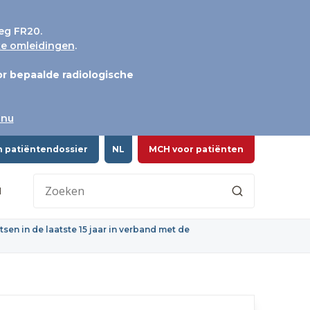
eg FR20.
jke omleidingen
.
r bepaalde radiologische
 nu
n patiëntendossier
NL
MCH voor patiënten
H
sen in de laatste 15 jaar in verband met de