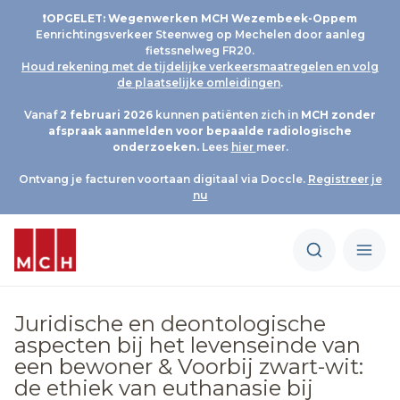
❗OPGELET: Wegenwerken MCH Wezembeek-Oppem
Eenrichtingsverkeer Steenweg op Mechelen door aanleg
fietssnelweg FR20.
Houd rekening met de tijdelijke verkeersmaatregelen en volg
de plaatselijke omleidingen
.
Vanaf
2 februari 2026
kunnen patiënten zich in
MCH
zonder
afspraak aanmelden voor bepaalde radiologische
onderzoeken.
Lees
hier
meer.
Ontvang je facturen voortaan digitaal via Doccle.
Registreer je
nu
Juridische en deontologische
aspecten bij het levenseinde van
een bewoner & Voorbij zwart-wit:
de ethiek van euthanasie bij