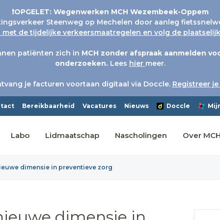
❗OPGELET: Wegenwerken MCH Wezembeek-Oppem
tingsverkeer Steenweg op Mechelen door aanleg fietssnelw
met de tijdelijke verkeersmaatregelen en volg de plaatseli
nen patiënten zich in
MCH
zonder afspraak aanmelden voo
onderzoeken.
Lees
hier
meer.
tvang je facturen voortaan digitaal via Doccle.
Registreer je
tact
Bereikbaarheid
Vacatures
Nieuws
Doccle
Mij
Labo
Lidmaatschap
Nascholingen
Over MC
ieuwe dimensie in preventieve zorg
nieuwe dimensie in