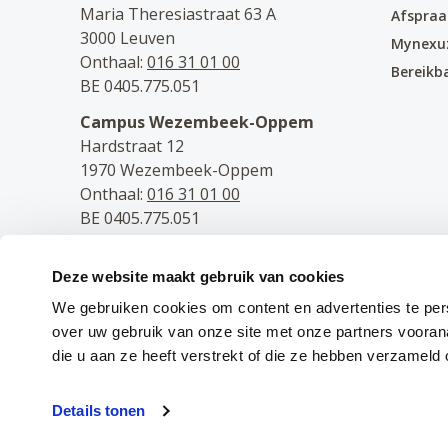
Maria Theresiastraat 63 A
Afspra
3000 Leuven
Mynexu
Onthaal:
016 31 01 00
Bereikb
BE 0405.775.051
Campus Wezembeek-Oppem
Hardstraat 12
1970 Wezembeek-Oppem
Onthaal:
016 31 01 00
BE 0405.775.051
Volg ons
Deze website maakt gebruik van cookies
Facebook
We gebruiken cookies om content en advertenties te per
Instagram
over uw gebruik van onze site met onze partners voora
LinkedIn
die u aan ze heeft verstrekt of die ze hebben verzameld
Details tonen