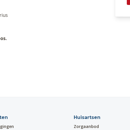
rius
os.
ten
Huisartsen
gingen
Zorgaanbod