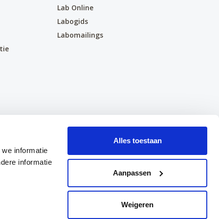
Lab Online
Labogids
Labomailings
tie
Alles toestaan
 we informatie
dere informatie
Aanpassen
Weigeren
cy Policy
Cookiebeleid
website by
Webosaurus