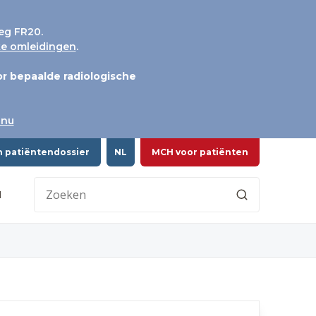
eg FR20.
jke omleidingen
.
r bepaalde radiologische
 nu
n patiëntendossier
NL
MCH voor patiënten
H