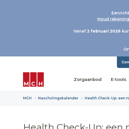
Eenrich
Houd rekening 
Vanaf
2 februari 2026
kun
On
Con
Zorgaanbod
E-tools
MCH
Nascholingskalender
Health Check-Up: een n
Health Check-Up: een 