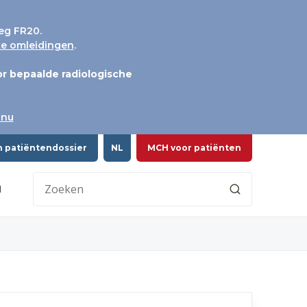
eg FR20.
jke omleidingen
.
r bepaalde radiologische
 nu
n patiëntendossier
NL
MCH voor patiënten
H