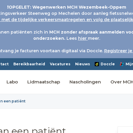
❗OPGELET: Wegenwerken MCH Wezembeek-Oppem
tingsverkeer Steenweg op Mechelen door aanleg fietssnelw
met de tijdelijke verkeersmaatregelen en volg de plaatseli
nen patiënten zich in
MCH
zonder afspraak aanmelden voo
onderzoeken.
Lees
hier
meer.
tvang je facturen voortaan digitaal via Doccle.
Registreer je
tact
Bereikbaarheid
Vacatures
Nieuws
Doccle
Mij
Labo
Lidmaatschap
Nascholingen
Over MC
 een patiënt
n een patiënt