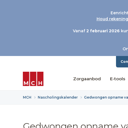
Eenrich
Houd rekening 
Vanaf
2 februari 2026
kun
On
Con
Zorgaanbod
E-tools
MCH
Nascholingskalender
Gedwongen opname van
Gedwongen opname va