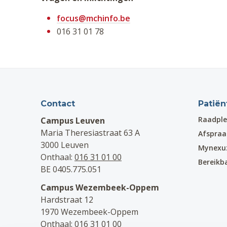
focus@mchinfo.be
016 31 01 78
Contact
Patiën
Raadple
Campus Leuven
Maria Theresiastraat 63 A
Afspra
3000 Leuven
Mynexu
Onthaal:
016 31 01 00
Bereikb
BE 0405.775.051
Campus Wezembeek-Oppem
Hardstraat 12
1970 Wezembeek-Oppem
Onthaal:
016 31 01 00