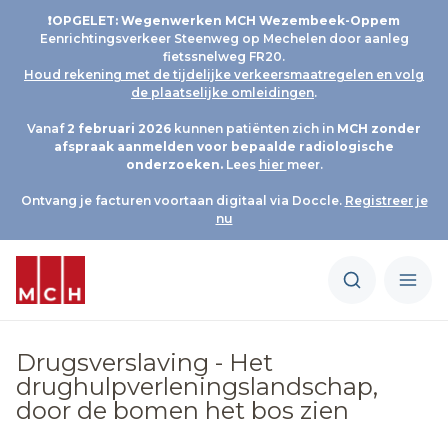
❗OPGELET: Wegenwerken MCH Wezembeek-Oppem
Eenrichtingsverkeer Steenweg op Mechelen door aanleg
fietssnelweg FR20.
Houd rekening met de tijdelijke verkeersmaatregelen en volg
de plaatselijke omleidingen
.
Vanaf
2 februari 2026
kunnen patiënten zich in
MCH
zonder
afspraak aanmelden voor bepaalde radiologische
onderzoeken.
Lees
hier
meer.
Ontvang je facturen voortaan digitaal via Doccle.
Registreer je
nu
Drugsverslaving - Het
drughulpverleningslandschap,
door de bomen het bos zien