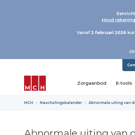
Eenrich
Houd rekening 
Vanaf
2 februari 2026
kun
On
Con
Zorgaanbod
E-tools
MCH
Nascholingskalender
Abnormale uiting van de
Abnormale uiting van d