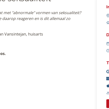
I
wat met "abnormale" vormen van seksualiteit?
daarop reageren en is dit allemaal zo
an Vansintejan, huisarts
D
os.
T