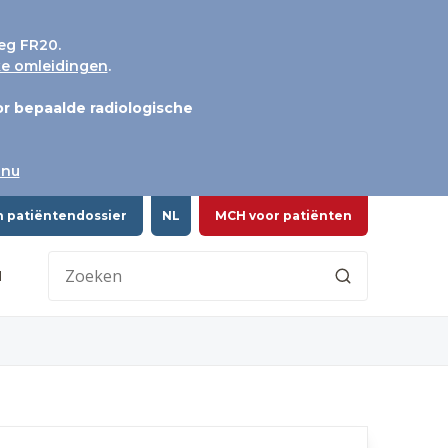
eg FR20.
jke omleidingen
.
r bepaalde radiologische
 nu
n patiëntendossier
NL
MCH voor patiënten
H