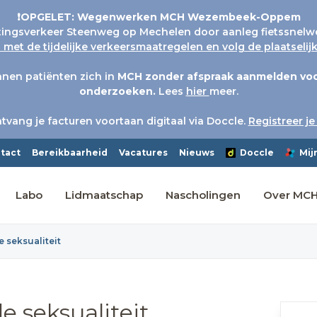
❗OPGELET: Wegenwerken MCH Wezembeek-Oppem
tingsverkeer Steenweg op Mechelen door aanleg fietssnelw
met de tijdelijke verkeersmaatregelen en volg de plaatseli
nen patiënten zich in
MCH
zonder afspraak aanmelden voo
onderzoeken.
Lees
hier
meer.
tvang je facturen voortaan digitaal via Doccle.
Registreer je
tact
Bereikbaarheid
Vacatures
Nieuws
Doccle
Mij
Labo
Lidmaatschap
Nascholingen
Over MC
 seksualiteit
e seksualiteit