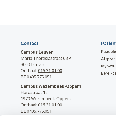
Contact
Patiën
Raadple
Campus Leuven
Maria Theresiastraat 63 A
Afspra
3000 Leuven
Mynexu
Onthaal:
016 31 01 00
Bereikb
BE 0405.775.051
Campus Wezembeek-Oppem
Hardstraat 12
1970 Wezembeek-Oppem
Onthaal:
016 31 01 00
BE 0405.775.051