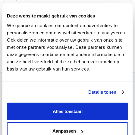
Toevoegen aan kalender
Deze website maakt gebruik van cookies
Google Calendar
We gebruiken cookies om content en advertenties te
personaliseren en om ons websiteverkeer te analyseren.
Microsoft Outlook
Ook delen we informatie over uw gebruik van onze site
Apple Calendar
met onze partners vooranalyse. Deze partners kunnen
Overige (.ics)
deze gegevens combineren met andere informatie die u
aan ze heeft verstrekt of die ze hebben verzameld op
basis van uw gebruik van hun services.
Contact
Details tonen
Campus Leuven
Maria Theresiastraat 63 A
3000 Leuven
Alles toestaan
Onthaal:
016 31 01 00
BE 0405.775.051
Aanpassen
Campus Wezembeek-Oppem