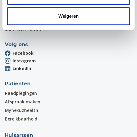
Hardstraat 12
1970 Wezembeek-Oppem
Weigeren
Onthaal:
016 31 01 00
BE 0405.775.051
Volg ons
Facebook
Instagram
LinkedIn
Patiënten
Raadplegingen
Afspraak maken
Mynexuzhealth
Bereikbaarheid
Huisartsen