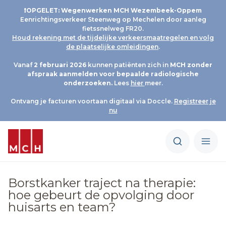
❗OPGELET: Wegenwerken MCH Wezembeek-Oppem
Eenrichtingsverkeer Steenweg op Mechelen door aanleg
fietssnelweg FR20.
Houd rekening met de tijdelijke verkeersmaatregelen en volg
de plaatselijke omleidingen
.
Vanaf
2 februari 2026
kunnen patiënten zich in
MCH
zonder
afspraak aanmelden voor bepaalde radiologische
onderzoeken.
Lees
hier
meer.
Ontvang je facturen voortaan digitaal via Doccle.
Registreer je
nu
Borstkanker traject na therapie:
hoe gebeurt de opvolging door
huisarts en team?