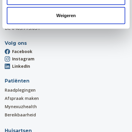
Hardstraat 12
1970 Wezembeek-Oppem
Weigeren
Onthaal:
016 31 01 00
BE 0405.775.051
Volg ons
Facebook
Instagram
LinkedIn
Patiënten
Raadplegingen
Afspraak maken
Mynexuzhealth
Bereikbaarheid
Huisartsen