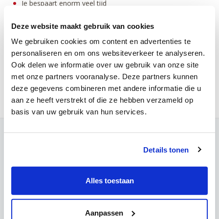
Je bespaart enorm veel tijd
Je geeft het proces in handen van HR-experts
Je vindt sneller een geschikte kandidaat voor de functie
Deze website maakt gebruik van cookies
Je krijgt toegang tot getalenteerde medewerkers via onze
We gebruiken cookies om content en advertenties te
wervingsreservelijst
personaliseren en om ons websiteverkeer te analyseren.
Ook delen we informatie over uw gebruik van onze site
Hoe geniet je van dit voordeel?
met onze partners vooranalyse. Deze partners kunnen
Neem contact op met onze HR- specialisten via mail
deze gegevens combineren met andere informatie die u
vacatures@mchinfo.be
of telefonisch 016 31 01 71.
aan ze heeft verstrekt of die ze hebben verzameld op
basis van uw gebruik van hun services.
Contact
Details tonen
Campus Leuven
Maria Theresiastraat 63 A
3000 Leuven
Alles toestaan
Onthaal:
016 31 01 00
BE 0405.775.051
Aanpassen
Campus Wezembeek-Oppem