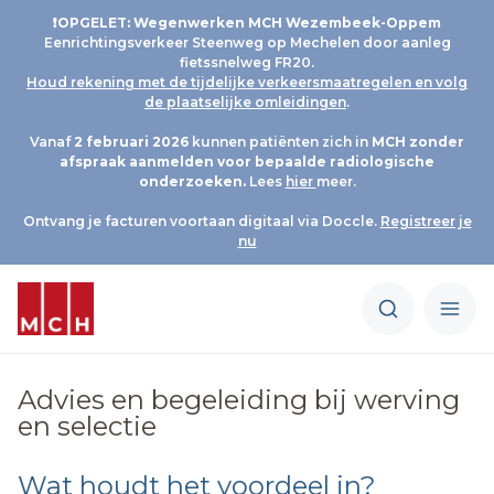
❗OPGELET: Wegenwerken MCH Wezembeek-Oppem
Eenrichtingsverkeer Steenweg op Mechelen door aanleg
fietssnelweg FR20.
Houd rekening met de tijdelijke verkeersmaatregelen en volg
de plaatselijke omleidingen
.
Vanaf
2 februari 2026
kunnen patiënten zich in
MCH
zonder
afspraak aanmelden voor bepaalde radiologische
onderzoeken.
Lees
hier
meer.
Ontvang je facturen voortaan digitaal via Doccle.
Registreer je
nu
Advies en begeleiding bij werving
en selectie
Wat houdt het voordeel in?