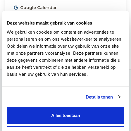
Google Calendar
Microsoft Outlook
Deze website maakt gebruik van cookies
Apple Calendar
We gebruiken cookies om content en advertenties te
Overige (.ics)
personaliseren en om ons websiteverkeer te analyseren.
Ook delen we informatie over uw gebruik van onze site
Inschrijven
met onze partners vooranalyse. Deze partners kunnen
deze gegevens combineren met andere informatie die u
aan ze heeft verstrekt of die ze hebben verzameld op
basis van uw gebruik van hun services.
Contact
Campus Louvain
Details tonen
Maria Theresiastraat 63 A
3000 Leuven
Onthaal:
016 31 01 00
Alles toestaan
Campus Wezembeek-Oppem
Hardstraat 12