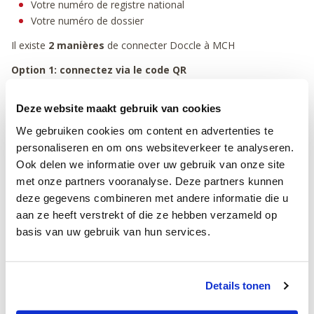
Votre numéro de registre national
Votre numéro de dossier
Il existe
2 manières
de connecter Doccle à MCH
Option 1: connectez via le code QR
Scannez le code QR sur votre facture.
Deze website maakt gebruik van cookies
Connectez-vous ou créez un compte Doccle.
Vos futures factures MCH apparaissent automatiquement
We gebruiken cookies om content en advertenties te
en Doccle.
personaliseren en om ons websiteverkeer te analyseren.
Ook delen we informatie over uw gebruik van onze site
Option 2: connectez avec numéro de registre national et
numéro de dossier
met onze partners vooranalyse. Deze partners kunnen
deze gegevens combineren met andere informatie die u
Connecez-vous à l’application Doccle.
aan ze heeft verstrekt of die ze hebben verzameld op
Naviguez vers le menu
‘connections'
.
basis van uw gebruik van hun services.
Si vous voyez une proposition du MCH? Clicquez sur
‘
Acceptez
’.
Pas de proposition?
Clicquez en bas sur ‘
+ Ajoutez
’ et ‘
Ajouter
Details tonen
société
’.
Cherchez
MCH
–
Medisch Centrum voor