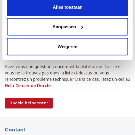
Huisartsen.
Alles toestaan
Cliquez sur ‘
connectez
’.
Complétez votre numéro de registre national et votre
numéro de dossier.
Aanpassen
Vos futures factures MCH apparaissent automatiquement
en Doccle.
Weigeren
Help Center
Avez-vous une question concernant la plateforme Doccle et
vous ne la trouvez pas dans la liste ci-dessus ou vous
rencontrez un problème technique? Dans ce cas, jetez un œil au
Help Center de Doccle
.
Doccle helpcenter
Contact