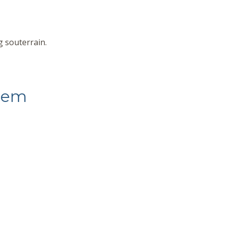
g souterrain.
pem