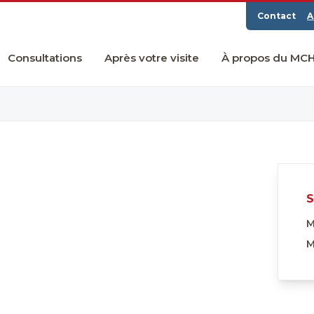
Contact
A
Consultations
Après votre visite
À propos du MC
S
M
M