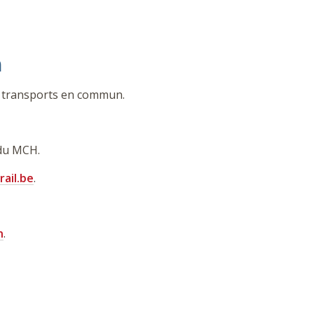
n
s transports en commun.
 du MCH.
rail.be
.
n
.