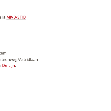
e la
MIVB/STIB
.
ntem
sesteenweg/Astridlaan
de
De Lijn
.