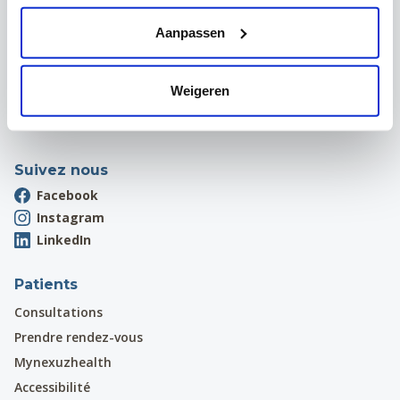
Campus Wezembeek-Oppem
Aanpassen
Hardstraat 12
1970 Wezembeek-Oppem
Onthaal:
016 31 01 00
Weigeren
Suivez nous
Facebook
Instagram
LinkedIn
Patients
Consultations
Prendre rendez-vous
Mynexuzhealth
Accessibilité