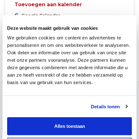
Toevoegen aan kalender
Google Calendar
Microsoft Outlook
Deze website maakt gebruik van cookies
Apple Calendar
We gebruiken cookies om content en advertenties te
Overige (.ics)
personaliseren en om ons websiteverkeer te analyseren.
Ook delen we informatie over uw gebruik van onze site
Inschrijven
met onze partners vooranalyse. Deze partners kunnen
deze gegevens combineren met andere informatie die u
aan ze heeft verstrekt of die ze hebben verzameld op
basis van uw gebruik van hun services.
Contact
Campus Louvain
Details tonen
Maria Theresiastraat 63 A
3000 Leuven
Onthaal:
016 31 01 00
Alles toestaan
Campus Wezembeek-Oppem