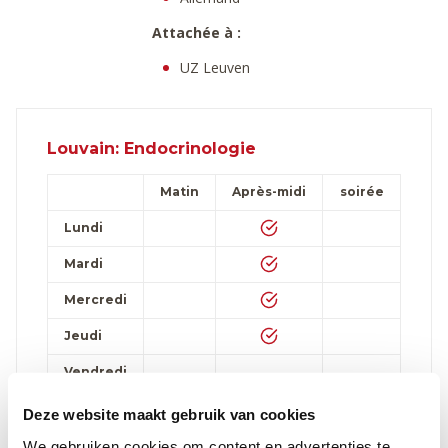
Attachée à :
UZ Leuven
Louvain: Endocrinologie
Matin
Après-midi
soirée
Lundi
Mardi
Mercredi
Jeudi
Vendredi
Samedi
Deze website maakt gebruik van cookies
We gebruiken cookies om content en advertenties te