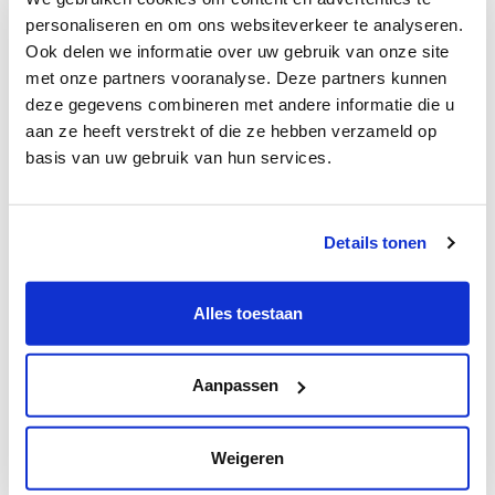
Prenez rendez-vous en ligne
personaliseren en om ons websiteverkeer te analyseren.
Ook delen we informatie over uw gebruik van onze site
Louvain: Diabetologie
met onze partners vooranalyse. Deze partners kunnen
deze gegevens combineren met andere informatie die u
Matin
Après-midi
soirée
aan ze heeft verstrekt of die ze hebben verzameld op
basis van uw gebruik van hun services.
Lundi
Mardi
Details tonen
Mercredi
Jeudi
Alles toestaan
Vendredi
Samedi
Aanpassen
Prenez rendez-vous en ligne
Weigeren