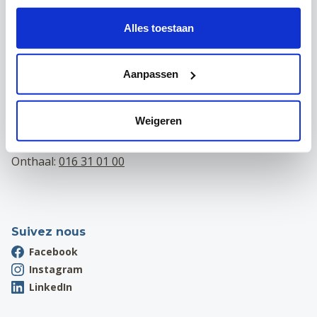
Contact
Alles toestaan
Campus Louvain
Maria Theresiastraat 63 A
3000 Leuven
Aanpassen
Onthaal:
016 31 01 00
Campus Wezembeek-Oppem
Weigeren
Hardstraat 12
1970 Wezembeek-Oppem
Onthaal:
016 31 01 00
Suivez nous
Facebook
Instagram
LinkedIn