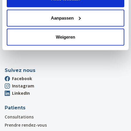
3000 Leuven
Onthaal:
016 31 01 00
Aanpassen
Campus Wezembeek-Oppem
Hardstraat 12
1970 Wezembeek-Oppem
Weigeren
Onthaal:
016 31 01 00
Suivez nous
Facebook
Instagram
LinkedIn
Patients
Consultations
Prendre rendez-vous