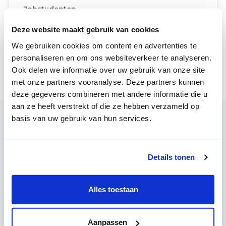
Jobstudenten
Externe vacatures
Deze website maakt gebruik van cookies
Stage
We gebruiken cookies om content en advertenties te
Zorgprofessionals voor COVID-testpunt in
personaliseren en om ons websiteverkeer te analyseren.
MCH Leuven en drive-in Tervuren
Ook delen we informatie over uw gebruik van onze site
met onze partners vooranalyse. Deze partners kunnen
deze gegevens combineren met andere informatie die u
aan ze heeft verstrekt of die ze hebben verzameld op
basis van uw gebruik van hun services.
Contact
Campus Louvain
Maria Theresiastraat 63 A
Details tonen
3000 Leuven
Onthaal:
016 31 01 00
Alles toestaan
Campus Wezembeek-Oppem
Hardstraat 12
1970 Wezembeek-Oppem
Aanpassen