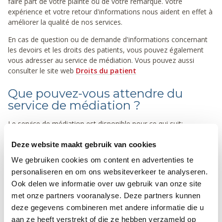
faire part de votre plainte ou de votre remarque. Votre
expérience et votre retour d'informations nous aident en effet à
améliorer la qualité de nos services.
En cas de question ou de demande d'informations concernant
les devoirs et les droits des patients, vous pouvez également
vous adresser au service de médiation. Vous pouvez aussi
consulter le site web
Droits du patient
Que pouvez-vous attendre du
service de médiation ?
Le service de médiation est disponible pour ce qui suit:
Questions
Deze website maakt gebruik van cookies
Problèmes
We gebruiken cookies om content en advertenties te
Suggestions
personaliseren en om ons websiteverkeer te analyseren.
Plaintes
Ook delen we informatie over uw gebruik van onze site
Le médiateur traite toujours votre question ou plainte de
met onze partners vooranalyse. Deze partners kunnen
manière confidentielle, en adoptant une position neutre. Il est
deze gegevens combineren met andere informatie die u
en outre tenu au secret professionnel. Il intervient en tant que
aan ze heeft verstrekt of die ze hebben verzameld op