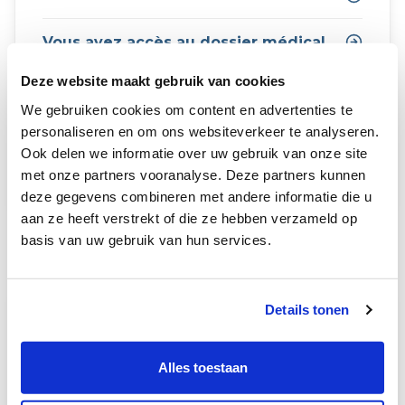
Vous avez accès au dossier médical
Deze website maakt gebruik van cookies
Le prestataire de soins respecte
votre vie privée
We gebruiken cookies om content en advertenties te
personaliseren en om ons websiteverkeer te analyseren.
Droit de déposer plainte auprès du
Ook delen we informatie over uw gebruik van onze site
service de médiation
met onze partners vooranalyse. Deze partners kunnen
deze gegevens combineren met andere informatie die u
aan ze heeft verstrekt of die ze hebben verzameld op
Devoirs du patient
basis van uw gebruik van hun services.
Details tonen
Communiquez correctement votre
identité
Alles toestaan
Prêtez votre collaboration pendant le
traitement ou l'examen