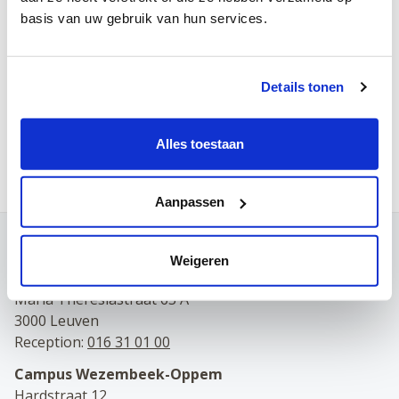
basis van uw gebruik van hun services.
Thursday
Friday
Details tonen
Saturday
Make an appointment online
Alles toestaan
Aanpassen
Contact
Weigeren
Campus Leuven
Maria Theresiastraat 63 A
3000 Leuven
Reception:
016 31 01 00
Campus Wezembeek-Oppem
Hardstraat 12