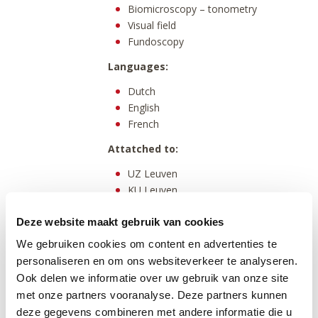
Biomicroscopy – tonometry
Visual field
Fundoscopy
Languages:
Dutch
English
French
Attatched to:
UZ Leuven
KU Leuven
Deze website maakt gebruik van cookies
We gebruiken cookies om content en advertenties te
Wezembeek-Oppem: Ophthalmology
personaliseren en om ons websiteverkeer te analyseren.
Ook delen we informatie over uw gebruik van onze site
Morning
Noon
Evening
met onze partners vooranalyse. Deze partners kunnen
Monday
deze gegevens combineren met andere informatie die u