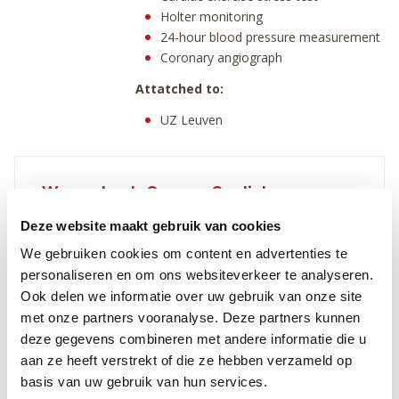
Holter monitoring
24-hour blood pressure measurement
Coronary angiograph
Attatched to:
UZ Leuven
Wezembeek-Oppem: Cardiology
Deze website maakt gebruik van cookies
Morning
Noon
Evening
We gebruiken cookies om content en advertenties te
Monday
personaliseren en om ons websiteverkeer te analyseren.
Tuesday
Ook delen we informatie over uw gebruik van onze site
met onze partners vooranalyse. Deze partners kunnen
Wednesday
deze gegevens combineren met andere informatie die u
Thursday
aan ze heeft verstrekt of die ze hebben verzameld op
basis van uw gebruik van hun services.
Friday