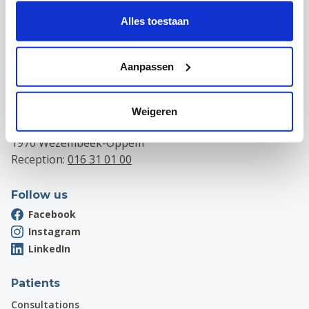
Contact
Alles toestaan
Campus Leuven
Maria Theresiastraat 63 A
Aanpassen
3000 Leuven
Reception:
016 31 01 00
Campus Wezembeek-Oppem
Weigeren
Hardstraat 12
1970 Wezembeek-Oppem
Reception:
016 31 01 00
Follow us
Facebook
Instagram
LinkedIn
Patients
Consultations