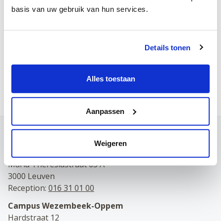
basis van uw gebruik van hun services.
Thursday
Friday
Details tonen
Saturday
Make an appointment online
Alles toestaan
Aanpassen
Contact
Weigeren
Campus Leuven
Maria Theresiastraat 63 A
3000 Leuven
Reception:
016 31 01 00
Campus Wezembeek-Oppem
Hardstraat 12